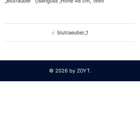
„Blutraüber“ 1,isenguss ,Höhe 48 cm, 1995
Beitragsnavigation
blutraeuber_1
© 2026 by ZOYT.